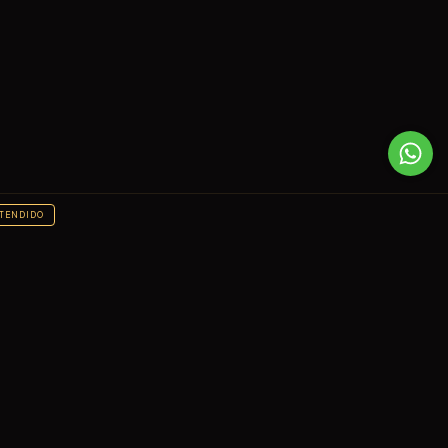
TENDIDO
CONTACTÁNOS
5492804816302
(280) 481-6302