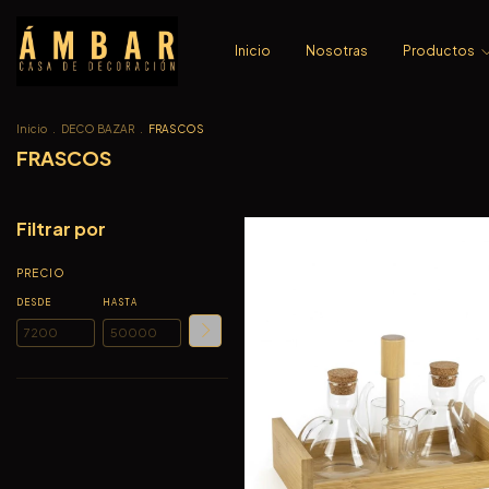
Inicio
Nosotras
Productos
Inicio
.
DECO BAZAR
.
FRASCOS
FRASCOS
Filtrar por
PRECIO
DESDE
HASTA