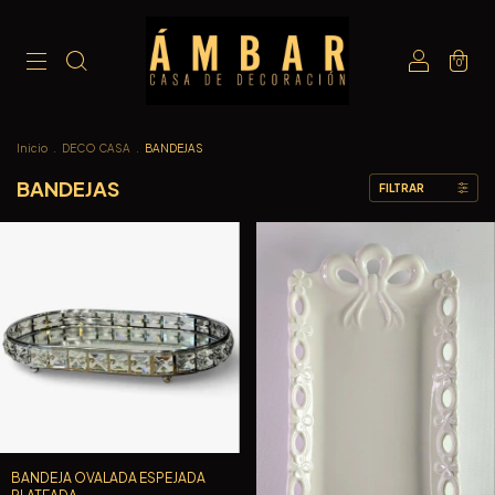
0
Inicio
.
DECO CASA
.
BANDEJAS
BANDEJAS
FILTRAR
BANDEJA OVALADA ESPEJADA