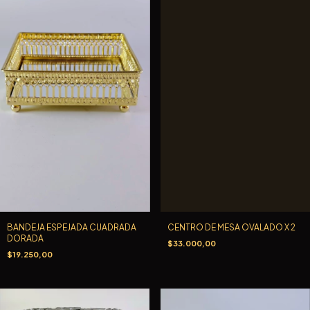
BANDEJA ESPEJADA CUADRADA
CENTRO DE MESA OVALADO X 2
DORADA
$33.000,00
$19.250,00