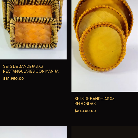
SETS DE BANDEJAS X3
RECTANGULARES CON MANIJA
$81.950,00
SETS DE BANDEJAS X3
REDONDAS
$81.400,00