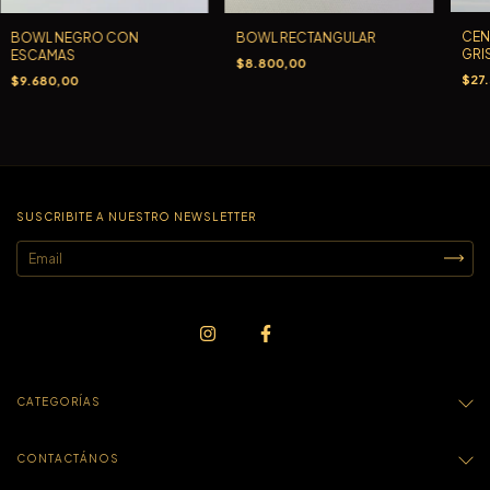
CEN
BOWL NEGRO CON
BOWL RECTANGULAR
GRI
ESCAMAS
$8.800,00
$27
$9.680,00
SUSCRIBITE A NUESTRO NEWSLETTER
CATEGORÍAS
CONTACTÁNOS