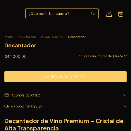
0
Inicio
.
DECO BAZAR
.
DECANTADORES
.
Decantador
Decantador
$44.000,00
3
cuotas sin interés de
$14.666,67
MEDIOS DE PAGO
MEDIOS DE ENVÍO
Decantador de Vino Premium – Cristal de
Alta Transparencia