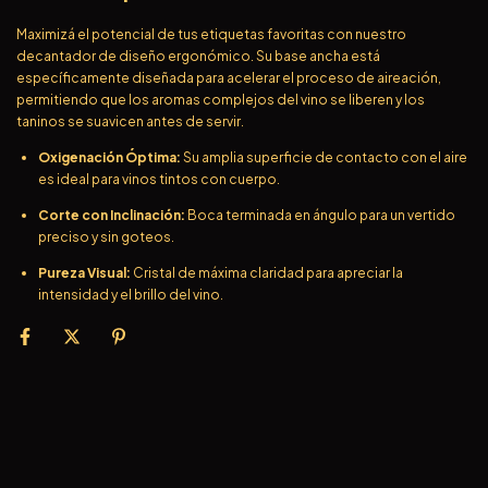
Maximizá el potencial de tus etiquetas favoritas con nuestro
decantador de diseño ergonómico. Su base ancha está
específicamente diseñada para acelerar el proceso de aireación,
permitiendo que los aromas complejos del vino se liberen y los
taninos se suavicen antes de servir.
Oxigenación Óptima:
Su amplia superficie de contacto con el aire
es ideal para vinos tintos con cuerpo.
Corte con Inclinación:
Boca terminada en ángulo para un vertido
preciso y sin goteos.
Pureza Visual:
Cristal de máxima claridad para apreciar la
intensidad y el brillo del vino.