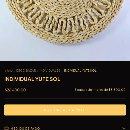
Inicio
.
DECO BAZAR
.
INDIVIDUALES
.
INDIVIDUAL YUTE SOL
INDIVIDUAL YUTE SOL
$26.400,00
3
cuotas sin interés de
$8.800,00
MEDIOS DE PAGO