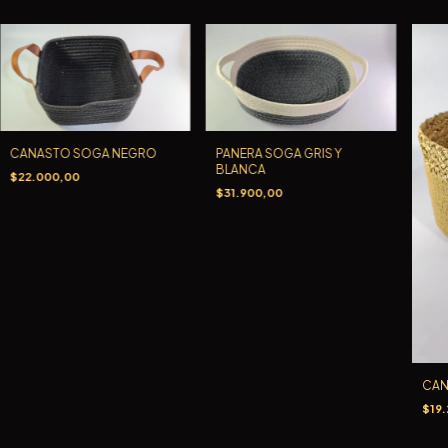
CANASTO SOGA NEGRO
PANERA SOGA GRIS Y
BLANCA
$22.000,00
$31.900,00
CAN
$19.