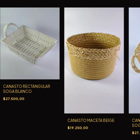
CANASTO RECTANGULAR
SOGA BLANCO
$27.500,00
CANASTO MACETA BEIGE
CAN
SOG
$19.250,00
$27