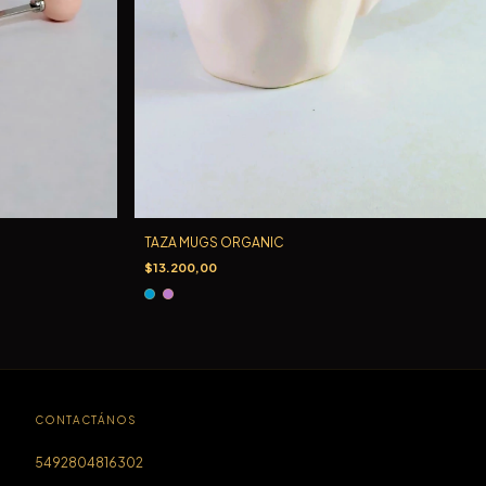
TAZA MUGS ORGANIC
$13.200,00
CONTACTÁNOS
5492804816302