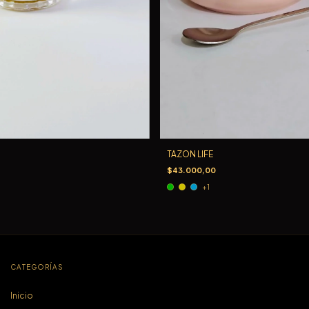
TAZON LIFE
$43.000,00
+1
CATEGORÍAS
Inicio